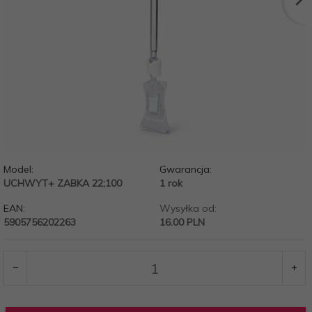
Model:
Gwarancja:
UCHWYT+ ZABKA 22;100
1 rok
EAN:
Wysyłka od:
5905756202263
16.00 PLN