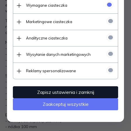
ekspozycji produktów, gdzie potrzebne jest lepsze
Wymagane ciasteczka
wyeksponowanie informacji cenowej.
Transparentna konstrukcja sprawia, że uchwyt jest niemal
Marketingowe ciasteczka
niewidoczny, a uwaga klienta skupia się na prezentowanej
cenie lub informacji.
Analityczne ciasteczka
Najważniejsze zalety:
- idealny do cen, promocji i oznaczeń produktów
- wydłużona nóżka 100 mm – lepsza widoczność cenówki
Wysyłanie danych marketingowych
- podwójny przegub – pełna regulacja ustawienia
- bezbarwne tworzywo – estetyczny i profesjonalny wygląd
Reklamy spersonalizowane
Specyfikacja:
- szerokość uchwytu: 22 mm
- długość nóżki: 100 mm
Zapisz ustawienia i zamknij
- zakres wsuwania etykiety: 0,2 – 0,8 mm
- maksymalny zakres żabki: do 12 mm
Zaakceptuj wszystkie
- materiał: tworzywo transparentne
Elementy zestawu:
- uchwyt do etykiety (22 mm)
- nóżka 100 mm