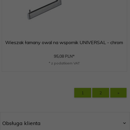
Wieszak łamany owal na wspornik UNIVERSAL - chrom
95,
08
PLN*
* z podatkiem VAT
1
2
»
Obsługa klienta