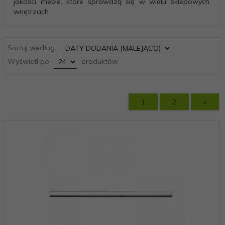
jakości meble, które sprawdzą się w wielu sklepowych
wnętrzach.
sort
Sortuj według:
pop
Wyświetl po
produktów
1
2
»