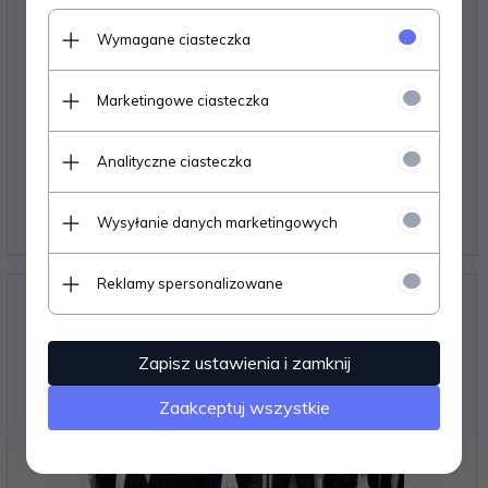
Wymagane ciasteczka
Marketingowe ciasteczka
Półka 400 x 908 - UNIVERSAL
Analityczne ciasteczka
39,
36
PLN*
Wysyłanie danych marketingowych
* z podatkiem VAT
Reklamy spersonalizowane
Zapisz ustawienia i zamknij
Zaakceptuj wszystkie