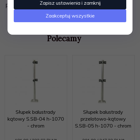
Zapisz ustawienia i zamknij
poziome fi 40
Zaakceptuj wszystkie
Polecamy
Słupek balustrady
Słupek balustrady
kątowy S.SB-04 h-1070
przelotowo-kątowy
- chrom
S.SB-05 h-1070 - chrom