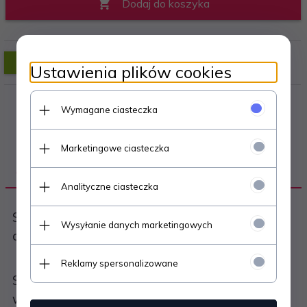
Dodaj do koszyka
Ustawienia plików cookies
Wymagane ciasteczka
Marketingowe ciasteczka
OPIS PRODUKTU
Analityczne ciasteczka
Słupek balustrady przelotowy S.SB-03 h-1070 -
Wysyłanie danych marketingowych
chrom
Reklamy spersonalizowane
Słupek balustrady wykonany z rury fi 50 ,
wysokość 1070 mm, mufy czarne pod rury