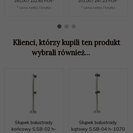
181,
00
/ 222,63
PLN*
201,
00
/ 247,23
PLN*
* cena netto / brutto
* cena netto / brutto
Klienci, którzy kupili ten produkt
wybrali również...
Słupek balustrady
Słupek balustrady
końcowy S.SB-02 h-
kątowy S.SB-04 h-1070