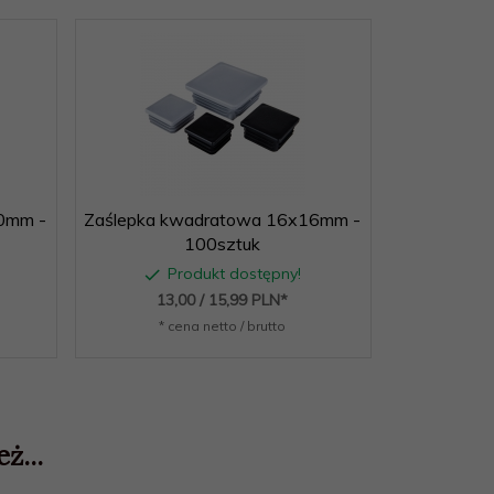
0mm -
Zaślepka kwadratowa 16x16mm -
Zaślepka k
100sztuk
Produkt dostępny!
P
13,
00
/ 15,99
PLN*
16,
* cena netto / brutto
* c
ż...