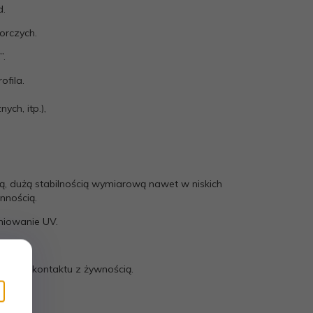
d.
rczych.
”.
ofila.
ych, itp.),
ą, dużą stabilnością wymiarową nawet w niskich
nnością.
niowanie UV.
enie do kontaktu z żywnością.