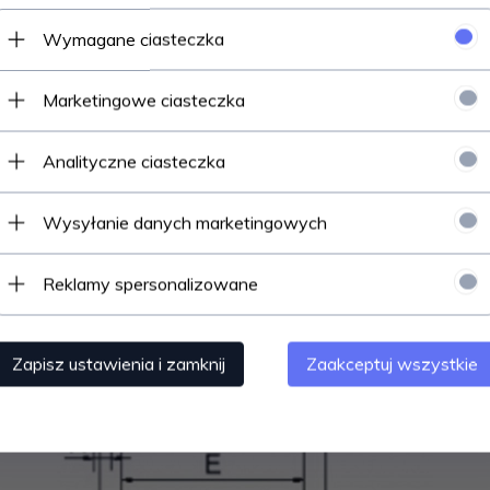
Wymagane ciasteczka
gro prosimy o wpisanie informacji o wybranym kolorze w wiadomoś
W przypadku braku informacji wysyłamy kolor czarny.
Marketingowe ciasteczka
Prosimy o wybór koloru !
Analityczne ciasteczka
Wysyłanie danych marketingowych
Reklamy spersonalizowane
Zapisz ustawienia i zamknij
Zaakceptuj wszystkie