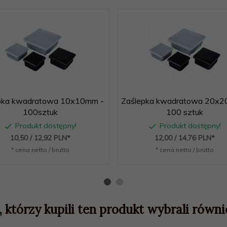
pka kwadratowa 10x10mm -
Zaślepka kwadratowa 20x2
100sztuk
100 sztuk
Produkt dostępny!
Produkt dostępny!
10,
50
/ 12,92
PLN*
12,
00
/ 14,76
PLN*
* cena netto / brutto
* cena netto / brutto
, którzy kupili ten produkt wybrali równie