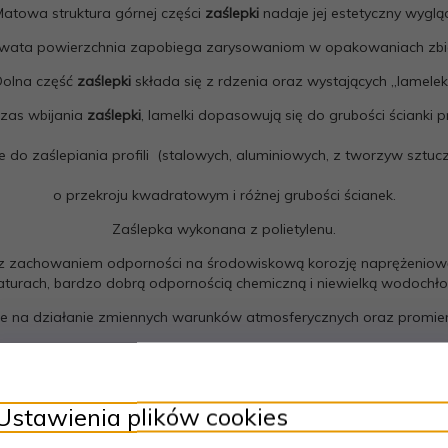
atowa struktura górnej części
zaślepki
nadaje jej estetyczny wyglą
wata powierzchnia zapobiega zarysowaniom w opakowaniach zbio
Dolna część
zaślepki
składa się z rdzenia oraz wystających „lamelek
zas wbijania
zaślepki
, lamelki dopasowują się do grubości ścianki pr
do zaślepiania profili (stalowych, aluminiowych, z tworzyw sztuczn
o przekroju kwadratowym i różnej grubości ścianek.
Zaślepka wykonana z polietylenu.
ią z zachowaniem odporności na środowiskową korozję naprężeniow
turach, bardzo dobrą odpornością chemiczną i niewielką wodochło
e na działanie zmiennych warunków atmosferycznych oraz promie
Cechują go także dobre własności elektroizolacyjne.
wicie obojętny fizjologicznie, dzięki czemu posiada pełne dopuszcz
Ustawienia plików cookies
Dostępne w kolorach : czarny, szary.