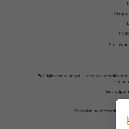
M
Chropo
Podc
Stosowane 
Polietylen
charakteryzuje się niską ścieralnośc
tempera
Jest odporn
Polietylen to materiał całko