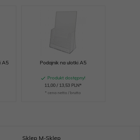
i A5
Podajnik na ulotki A5
Podajnik
Produkt dostępny!
P
11,
00
/ 13,53
PLN*
9,
* cena netto / brutto
* c
Sklep M-Sklep