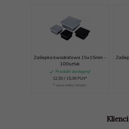
Zaślepka kwadratowa 15x15mm -
Zaśle
100sztuk
Produkt dostępny!
12,
50
/ 15,38
PLN*
* cena netto / brutto
Klienci