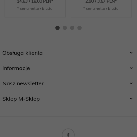
14,
63
/ 18,00
PLN*
2,
90
/ 3,57
PLN*
* cena netto / brutto
* cena netto / brutto
Obsługa klienta
Informacje
Nasz newsletter
Sklep M-Sklep
biuro@m-handel.pl