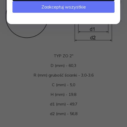
Zaakceptuj wszystkie
TYP ZO 2"
D (mm) - 60,3
R (mm) grubość ścianki - 3,0-3,6
C (mm) - 5,0
H (mm) - 19,8
d1 (mm) - 49,7
d2 (mm) - 56,8