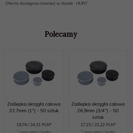
Oferta dostępna również w dziale : HURT
Polecamy
Zaślepka okrągła calowa
Zaślepka okrągła calowa
33,7mm (1") - 50 sztuk
26,9mm (3/4") - 50
sztuk
19,
76
/ 24,31
PLN*
17,
25
/ 21,22
PLN*
* cena netto / brutto
* cena netto / brutto