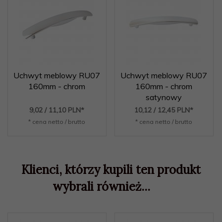
Uchwyt meblowy RU07
Uchwyt meblowy RU07
160mm - chrom
160mm - chrom
satynowy
9,
02
/ 11,10
PLN*
10,
12
/ 12,45
PLN*
* cena netto / brutto
* cena netto / brutto
Klienci, którzy kupili ten produkt
wybrali również...