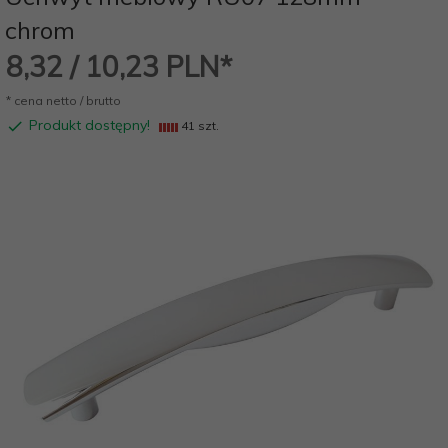
chrom
8,
32
/ 10,23
PLN*
* cena netto / brutto
Produkt dostępny!
41 szt.