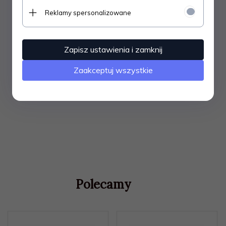
Polecane do mebli w stylu nowoczesnym i klasycznych
stosowanych w różnych pomieszczeniach.
Reklamy spersonalizowane
Zapisz ustawienia i zamknij
Zaakceptuj wszystkie
Polecamy