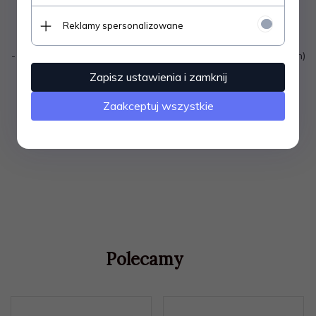
komplecie wraz z wkrętami.
Reklamy spersonalizowane
Wieszaczek meblowy WP11 wymiary:
- rozstaw otworów 32mm (szczegóły na rysunku technicznym)
- całkowita wysokość wieszaczka 146mm
Zapisz ustawienia i zamknij
Kolor: chrom
Zaakceptuj wszystkie
Polecamy