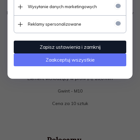
możliwością wkęcenia stopki regulacyjnej.
Wysyłanie danych marketingowych
Pozwala na regulacje wysokości oraz ustawienie poziomu w
przypadku nierównych powierzchni.
Reklamy spersonalizowane
Stosowana w przemyśle meblowym, wyposażenia wnętrz,
maszynowym oraz budownictwie.
Średnica rury (A): 20mm
Zapisz ustawienia i zamknij
Grubość ścianki rury: 1,0-1,25mm
Zaakceptuj wszystkie
Element widoczny na zewnątrz (C) :6,2 mm
Element wchodzący w profil (H): 20,0 mm
Gwint - M10
Cena za 10 sztuk