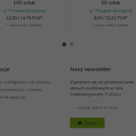
100 sztuk
50 sztuk
Produkt dostępny!
Produkt dostępny!
12,
00
/ 14,76
PLN*
8,
30
/ 10,21
PLN*
* cena netto / brutto
* cena netto / brutto
acje
Nasz newsletter
o odstąpienia od umowy
Zgadzam się na przetwarzanie
danych osobowych w celu
 prywatności i cookies
marketingowym:
Polityka
n M-sklep.pl
Zapisz