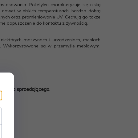
stosowania. Polietylen charakteryzuje się niską
 nawet w niskich temperaturach, bardzo dobrą
znych oraz promieniowanie UV. Cechują go także
pełne dopuszczenie do kontaktu z żywnością.
 niektórych maszynach i urządzeniach, meblach
ej. Wykorzystywane są w przemyśle meblowym,
ści dla sprzedającego.