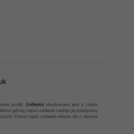
uk
nia profili.
Zaślepka
zbudowana jest z części
tura górnej części zaślepki nadaje jej estetyczny
ych. Dolna część zaślepki składa się z rdzenia