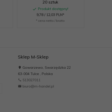
20 sztuk
Produkt dostępny!
P
9,
78
/ 12,03
PLN*
21,
* cena netto / brutto
* c
Sklep M-Sklep
Gowarzewo, Swarzędzka 22
63-004
Tulce
,
Polska
513027011
biuro@m-handel.pl