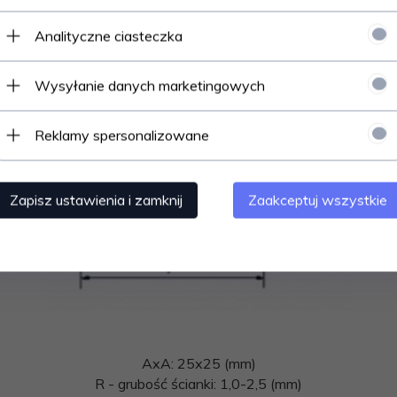
Analityczne ciasteczka
Wysyłanie danych marketingowych
Reklamy spersonalizowane
Zapisz ustawienia i zamknij
Zaakceptuj wszystkie
AxA: 25x25 (mm)
R - grubość ścianki: 1,0-2,5 (mm)