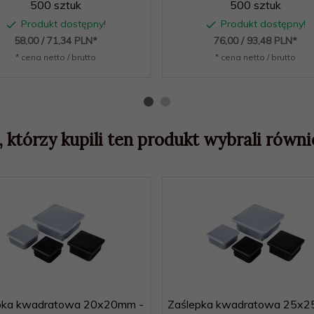
500 sztuk
500 sztuk
Produkt dostępny!
Produkt dostępny!
58,
00
/ 71,34
PLN*
76,
00
/ 93,48
PLN*
* cena netto / brutto
* cena netto / brutto
, którzy kupili ten produkt wybrali równie
pka kwadratowa 20x20mm -
Zaślepka kwadratowa 25x2