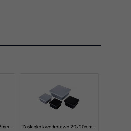
2mm -
Zaślepka kwadratowa 20x20mm -
Zaślepka k