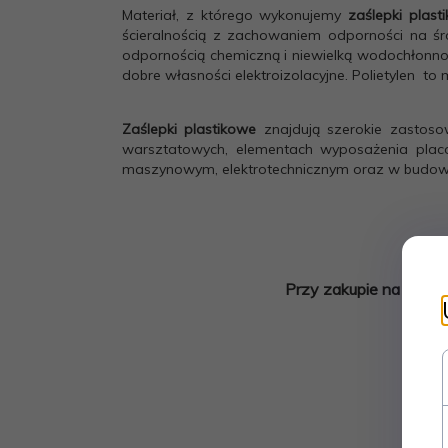
Materiał, z którego wykonujemy
zaślepki plas
ścieralnością z zachowaniem odporności na ś
odpornością chemiczną i niewielką wodochłonno
dobre własności elektroizolacyjne. Polietylen to
Zaślepki
plastikowe
znajdują szerokie zastoso
warsztatowych, elementach wyposażenia plac
maszynowym, elektrotechnicznym oraz w budown
Przy zakupie na alleg