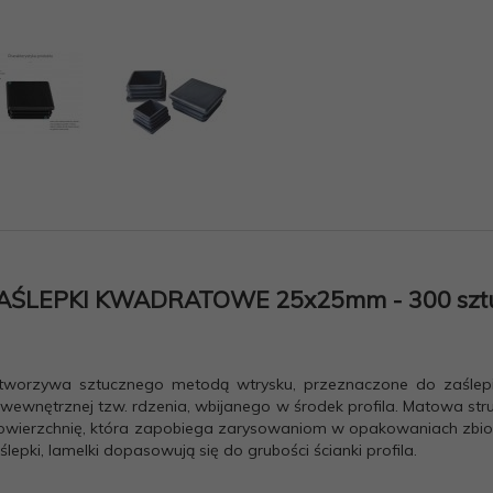
AŚLEPKI KWADRATOWE 25x25mm - 300 szt
orzywa sztucznego metodą wtrysku, przeznaczone do zaślepia
 wewnętrznej tzw. rdzenia, wbijanego w środek profila. Matowa struk
owierzchnię, która zapobiega zarysowaniom w opakowaniach zbiorcz
epki, lamelki dopasowują się do grubości ścianki profila.