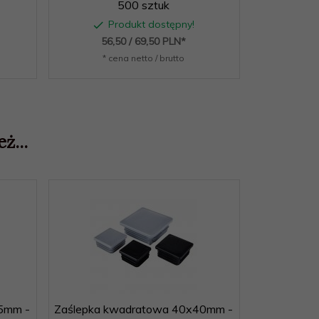
500 sztuk
Produkt dostępny!
P
56,
50
/ 69,50
PLN*
61,
* cena netto / brutto
* c
ż...
5mm -
Zaślepka kwadratowa 40x40mm -
Zaślepka k