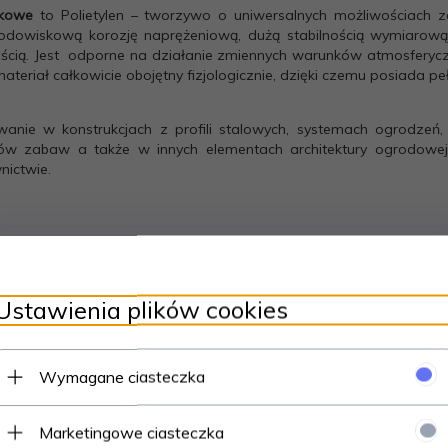
tikowe
to Polietylen – tworzywo o uniwersalnych możliwościach za
rodowiskową korozję naprężeniową, dużą stabilnością wymiarową
ścią. Jest odporne na działanie zmiennych warunków atmosferyc
 materiał całkowicie obojętny fizjologicznie, dzięki czemu posiada 
wanie w konstrukcjach z profili stalowych, systemach ogrodzeń,
ów zabaw a także w innych elementach architektury ogrodow
ictwie.
Zaślepki dostępne w kolorach: czarny, szary, biały, brązowy.
ro prosimy o wpisanie informacji o wybranym kolorze w wiadomo
Ustawienia plików cookies
W przypadku braku informacji wysyłamy kolor czarny.
Prosimy o wybór koloru !
Wymagane ciasteczka
Marketingowe ciasteczka