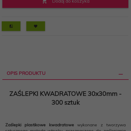
Dodaj do koszyka
OPIS PRODUKTU
ZAŚLEPKI KWADRATOWE 30x30mm -
300 sztuk
Zaślepki plastikowe kwadratowe
wykonane z tworzywa
sztucznego metodą wtrysku, przeznaczone do zaślepiania