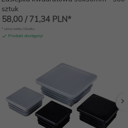
sztuk
58,
00
/ 71,34
PLN*
* cena netto / brutto
Produkt dostępny!