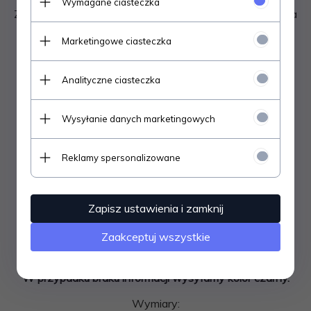
Wymagane ciasteczka
Zaślepki do profili kwadratowych wykonane z tworzywa
(POLIETYLENU LDPE)
Marketingowe ciasteczka
Odporne na warunki zewnętrzne - promieniowanie UV,
mróz, deszcz.
Analityczne ciasteczka
Nasadki są elastyczne, nie łamią się.
Wysyłanie danych marketingowych
Stosowane do zaślepiania rur ogrodzeniowych .
Reklamy spersonalizowane
Nasadki dostępne w kolorach: czarny, szary, zielony,
Zapisz ustawienia i zamknij
brązowy, grafit.
Przy zakupie na allegro prosimy o wpisanie informacji o
Zaakceptuj wszystkie
wybranym kolorze w wiadomości dla sprzedającego.
W przypadku braku informacji wysyłamy kolor czarny.
Wymiary: