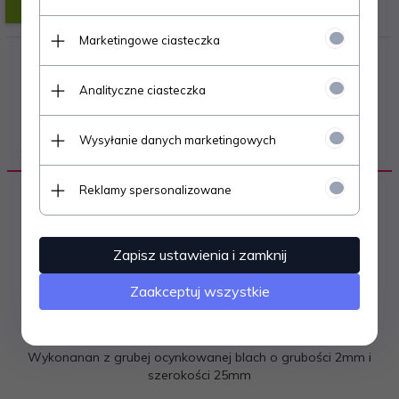
Marketingowe ciasteczka
Analityczne ciasteczka
Wysyłanie danych marketingowych
OPIS PRODUKTU
Reklamy spersonalizowane
OBEJMA KOŃCOWA DO PANELI 60x60
ZIELONA - 25 sztuk
Zapisz ustawienia i zamknij
Zaakceptuj wszystkie
Obejma końcowa stosowana przy montaży paneli
ogrodzeniowych na słupku 60x60 mm
Wykonanan z grubej ocynkowanej blach o grubości 2mm i
szerokości 25mm