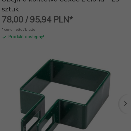
sztuk
78,
00
/ 95,94
PLN*
* cena netto / brutto
Produkt dostępny!