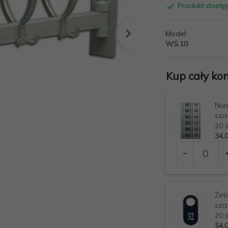
Produkt dostę
Model:
WS.10
Kup cały kom
Num
sza
20 
34,
Ilość
dla
produktu
Numeracja wies
8946
Żet
sza
20 
54,