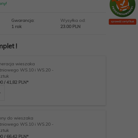
pny!
Gwarancja:
Wysyłka od:
1 rok
23.00 PLN
plet !
eracja wieszaka
tniowego WS.10 i WS.20 -
sztuk
00
/ 41,82
PLN*
zaka szatniowego:
ony do wieszaka
tniowego WS.10 i WS.20 -
sztuk
00
/ 66,42
PLN*