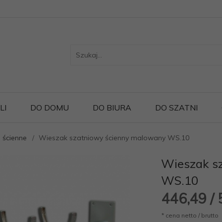
LI
DO DOMU
DO BIURA
DO SZATNI
 ścienne
Wieszak szatniowy ścienny malowany WS.10
Wieszak s
WS.10
446,
49
/
* cena netto / brutto