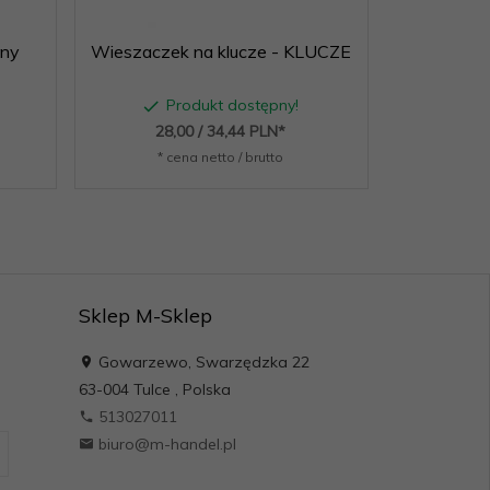
nny
Wieszaczek na klucze - KLUCZE
Wieszak
S
Produkt dostępny!
P
28,
00
/ 34,44
PLN*
36,
* cena netto / brutto
* c
Sklep M-Sklep
Gowarzewo, Swarzędzka 22
63-004
Tulce
,
Polska
513027011
biuro@m-handel.pl