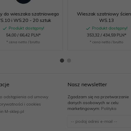
y do wieszaka szatniowego
Wieszak szatniowy ście
.10 i WS.20 - 20 sztuk
WS.13
Produkt dostępny!
Produkt dostępny!
54,
00
/ 66,42
PLN*
353,
32
/ 434,59
PLN*
* cena netto / brutto
* cena netto / brutto
acje
Nasz newsletter
o odstąpienia od umowy
Zgadzam się na przetwarzanie
danych osobowych w celu
 prywatności i cookies
marketingowym:
Polityka
n M-sklep.pl