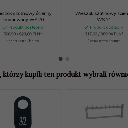
eszak szatniowy ścienny
Wieszak szatniowy ście
chromowany WS.20
WS.11
Produkt dostępny!
Produkt dostępny!
506,
99
/ 623,60
PLN*
317,
02
/ 389,94
PLN*
* cena netto / brutto
* cena netto / brutto
, którzy kupili ten produkt wybrali równie