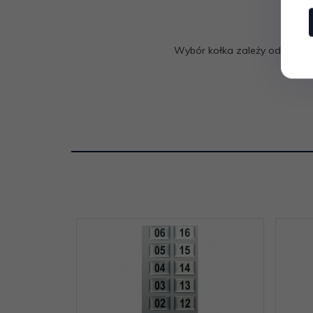
Wybór kołka zależy od podłoż