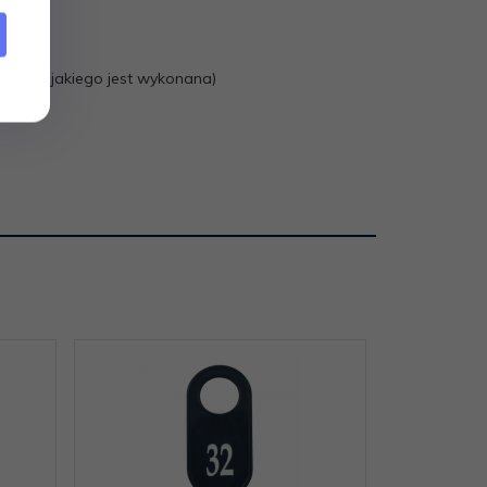
iału z jakiego jest wykonana)