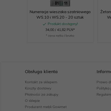
Numeracja wieszaka szatniowego
Żeton
WS.10 i WS.20 - 20 sztuk
WS
Produkt dostępny!
34,
00
/ 41,82
PLN*
* cena netto / brutto
Obsługa klienta
Inform
Kontakt ze sklepem
Prawo d
Koszty dostawy
Polityka
Płatności za zakupy
Regulami
O sklepie
Producent mebli Gowmet