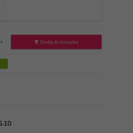
zaka szatniowego:
Dodaj do koszyka
.10