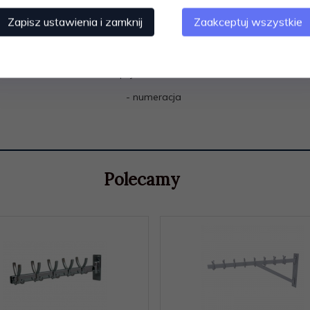
Zapisz ustawienia i zamknij
Zaakceptuj wszystkie
Wieszak nie posiada zestawu kołków montażowych. .
a, na którym zamocowany będzie wieszak ( grubość ściany i mater
Opcja dodatkowa:
- numeracja
Polecamy