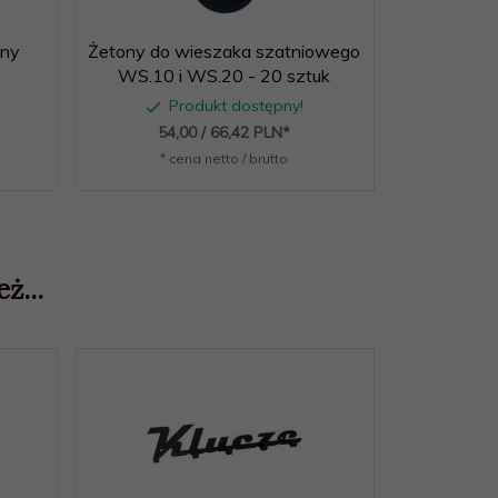
nny
Żetony do wieszaka szatniowego
Wieszak
WS.10 i WS.20 - 20 sztuk
Produkt dostępny!
P
54,
00
/ 66,42
PLN*
353,
* cena netto / brutto
* c
ż...