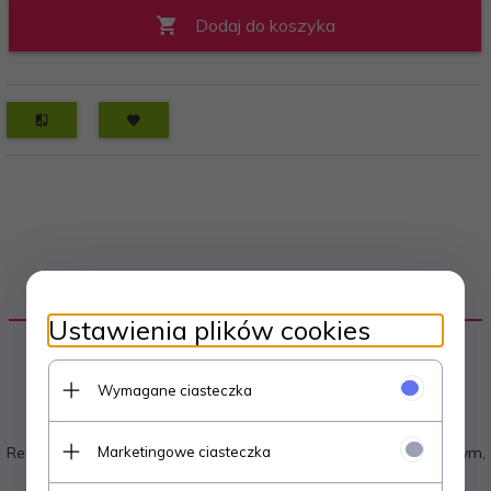
Dodaj do koszyka
OPIS PRODUKTU
Ustawienia plików cookies
STOPKA REGULACYJNO-OBOTOWA
Wymagane ciasteczka
NITOWANA FI50 - M10x30 - 100 sztuk
Marketingowe ciasteczka
Regulacyjna nóżka meblowa stosowana w przemyśle meblowym,
wyposażenia wnętrz, maszynowym oraz budownictwie.