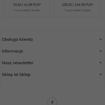
33,
40
/ 41,08
PLN*
109,
25
/ 134,38
PLN*
* cena netto / brutto
* cena netto / brutto
Obsługa klienta
Informacje
Nasz newsletter
Sklep M-Sklep
biuro@m-handel.pl