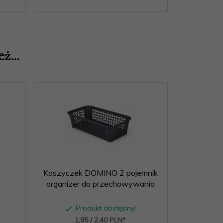
ż...
Koszyczek DOMINO 2 pojemnik
Kreda
organizer do przechowywania
Produkt dostępny!
P
1,
95
/ 2,40
PLN*
4,