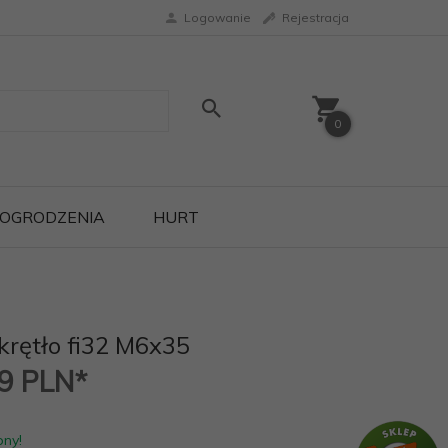
Logowanie
Rejestracja
0
OGRODZENIA
HURT
rętło fi32 M6x35
29
PLN*
pny!