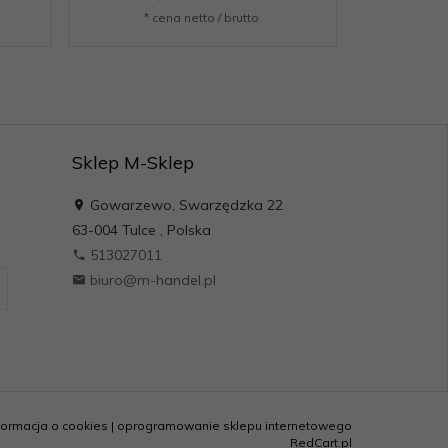
* cena netto / brutto
* c
Sklep M-Sklep
Gowarzewo, Swarzędzka 22
63-004
Tulce
,
Polska
513027011
biuro@m-handel.pl
formacja o cookies
|
oprogramowanie sklepu internetowego
RedCart.pl