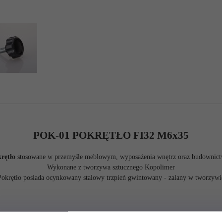
POK-01 POKRĘTŁO FI32 M6x35
rętło
stosowane w przemyśle meblowym, wyposażenia wnętrz oraz budownict
Wykonane z tworzywa sztucznego Kopolimer
Pokrętło posiada ocynkowany stalowy trzpień gwintowany - zalany w tworzywi
Średnica pokrętła - 32mm