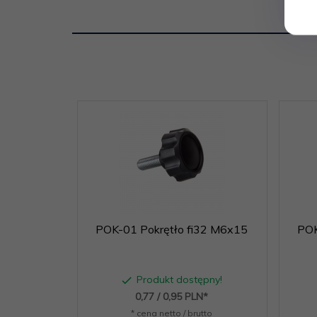
POK-01 Pokrętło fi32 M6x15
POK
Produkt dostępny!
0,
77
/ 0,95
PLN*
* cena netto / brutto