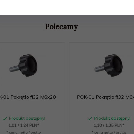
Polecamy
-01 Pokrętło fi32 M6x20
POK-01 Pokrętło fi32 M6
Produkt dostępny!
Produkt dostępny!
1,
01
/ 1,24
PLN*
1,
10
/ 1,35
PLN*
* cena netto / brutto
* cena netto / brutto