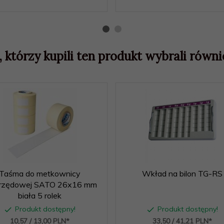
, którzy kupili ten produkt wybrali równie
Taśma do metkownicy
Wkład na bilon TG-RS
rzędowej SATO 26x16 mm
biała 5 rolek
Produkt dostępny!
Produkt dostępny!
10,
57
/ 13,00
PLN*
33,
50
/ 41,21
PLN*