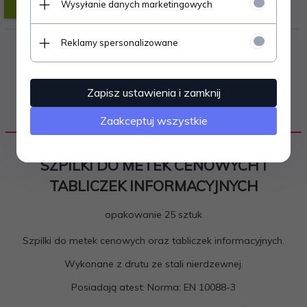
Wysyłanie danych marketingowych
Reklamy spersonalizowane
Zapisz ustawienia i zamknij
OPIS PRODUKTU
Zaakceptuj wszystkie
SZPILKI DO METEK CENOWYCH I
TABLICZEK INFORMACYJNYCH
opakowanie 25 sztuk
Szpilki
do metek cenowych oraz tabliczek informacyjnych.
Wykonane z drutu ze stali nierdzewnej.
Posiadają atest:
Norma: EN 10088-3