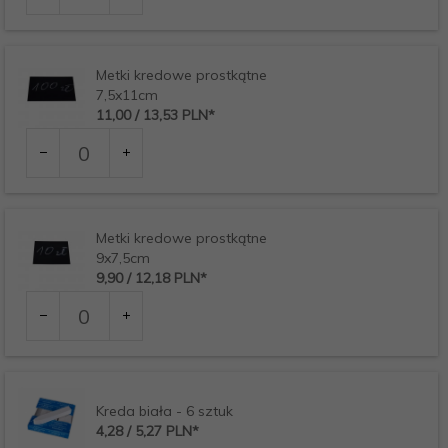
produktu
7914
Metki kredowe prostkątne
7,5x11cm
11,
00
/ 13,53
PLN*
Ilość
dla
produktu
7915
Metki kredowe prostkątne
9x7,5cm
9,
90
/ 12,18
PLN*
Ilość
dla
produktu
7916
Kreda biała - 6 sztuk
4,
28
/ 5,27
PLN*