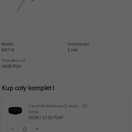
Model:
Gwarancja:
M17-N
1 rok
Wysyłka od:
16.00 PLN
Kup cały komplet !
Cenówki kredowe D duże - 10
sztuk
14,
00
/ 17,22
PLN*
Ilość
dla