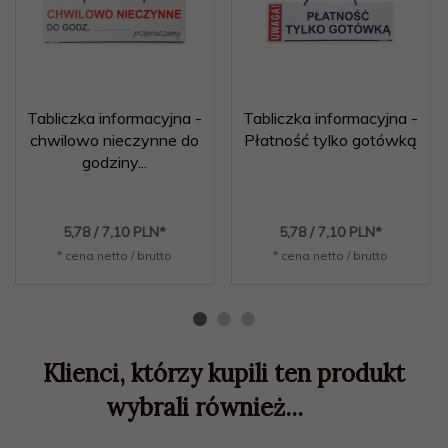
Tabliczka informacyjna -
Tabliczka informacyjna -
chwilowo nieczynne do
Płatność tylko gotówką
godziny...
5,
78
/ 7,10
PLN*
5,
78
/ 7,10
PLN*
* cena netto / brutto
* cena netto / brutto
Klienci, którzy kupili ten produkt
wybrali również...