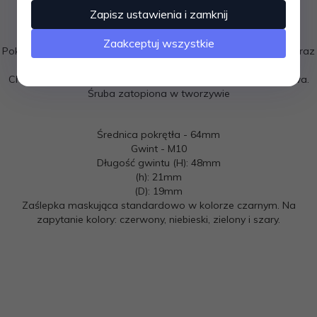
Zapisz ustawienia i zamknij
Wykonane z tworzywa sztucznego Poliamidu
Połączenie obu części pokrętła jest idealnie spasowane.
Zaakceptuj wszystkie
Pokrętło gwiazdowe jest wytrzymałe na warunki zewnętrzne oraz
uderzenia.
Charakteryzuje się wysoką odpornością na smary, oleje i paliwa.
Śruba zatopiona w tworzywie
Średnica pokrętła - 64mm
Gwint - M10
Długość gwintu (H): 48mm
(h): 21mm
(D): 19mm
Zaślepka maskująca standardowo w kolorze czarnym. Na
zapytanie kolory: czerwony, niebieski, zielony i szary.