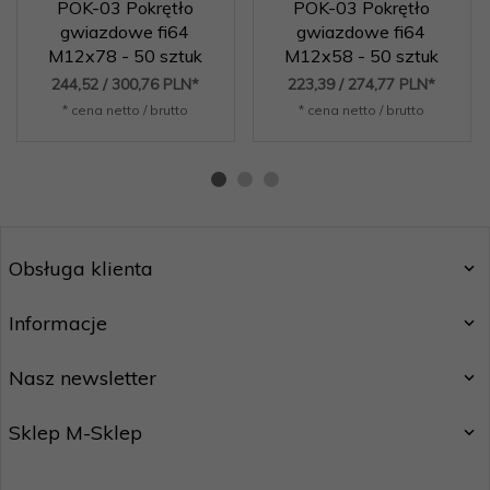
POK-03 Pokrętło
POK-03 Pokrętło
gwiazdowe fi64
gwiazdowe fi64
M12x78 - 50 sztuk
M12x58 - 50 sztuk
244,
52
/ 300,76
PLN*
223,
39
/ 274,77
PLN*
* cena netto / brutto
* cena netto / brutto
Obsługa klienta
Informacje
Nasz newsletter
Sklep M-Sklep