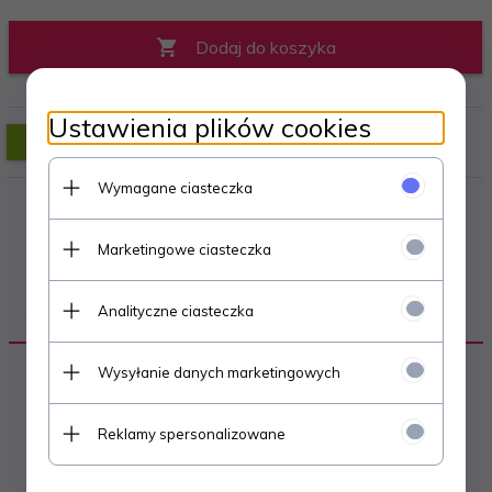
Dodaj do koszyka
Ustawienia plików cookies
Wymagane ciasteczka
Marketingowe ciasteczka
Analityczne ciasteczka
OPIS PRODUKTU
Wysyłanie danych marketingowych
POK-03 POKRĘTŁO GWIAZDOWE FI64
M10x48 - 50 sztuk
Reklamy spersonalizowane
TYP: męski