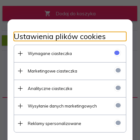
Dodaj do koszyka
Ustawienia plików cookies
Wymagane ciasteczka
Marketingowe ciasteczka
Analityczne ciasteczka
OPIS PRODUKTU
Wysyłanie danych marketingowych
POK-03 POKRĘTŁO GWIAZDOWE FI64
M8X58 - 50 sztuk
Reklamy spersonalizowane
TYP: męski