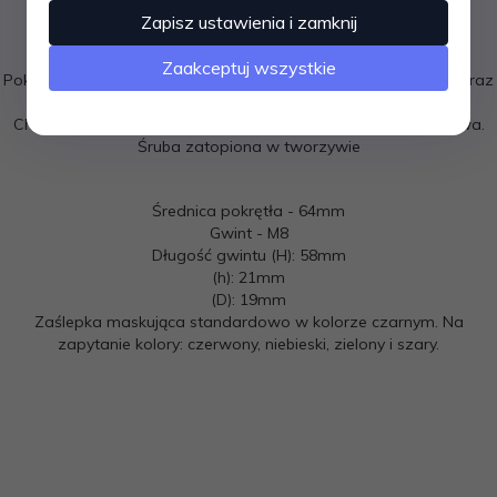
Zapisz ustawienia i zamknij
Wykonane z tworzywa sztucznego Poliamidu
Połączenie obu części pokrętła jest idealnie spasowane.
Zaakceptuj wszystkie
Pokrętło gwiazdowe jest wytrzymałe na warunki zewnętrzne oraz
uderzenia.
Charakteryzuje się wysoką odpornością na smary, oleje i paliwa.
Śruba zatopiona w tworzywie
Średnica pokrętła - 64mm
Gwint - M8
Długość gwintu (H): 58mm
(h): 21mm
(D): 19mm
Zaślepka maskująca standardowo w kolorze czarnym. Na
zapytanie kolory: czerwony, niebieski, zielony i szary.