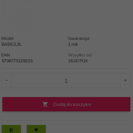
Model:
Gwarancja:
BASIC2,3L
1 rok
EAN:
Wysyłka od:
5706773229215
16.00 PLN
Dodaj do koszyka