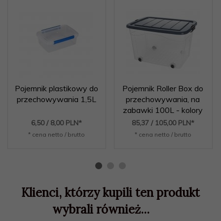
Pojemnik plastikowy do
Pojemnik Roller Box do
przechowywania 1,5L
przechowywania, na
zabawki 100L - kolory
6,
50
/ 8,00
PLN*
85,
37
/ 105,00
PLN*
* cena netto / brutto
* cena netto / brutto
Klienci, którzy kupili ten produkt
wybrali również...