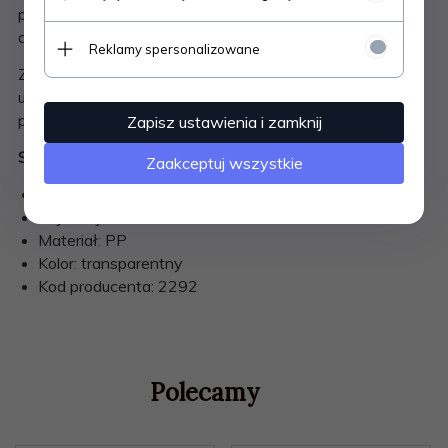
pomaga zaoszczędzić miejsce i utrzymać porządek w
domu, biurze lub garażu.
Reklamy spersonalizowane
Zaokrąglone rogi zwiększają komfort i bezpieczeństwo
użytkowania. Seria Basic dostępna jest w wielu
pojemnościach – od 1,7 do 80 litrów.
Zapisz ustawienia i zamknij
Specyfikacja:
Zaakceptuj wszystkie
Pojemność: 2,3 L
Wymiary: 205 x 170 x 100 mm
Materiał: PP
Kolor: transparentny
Kod producenta: 2292
Polecamy