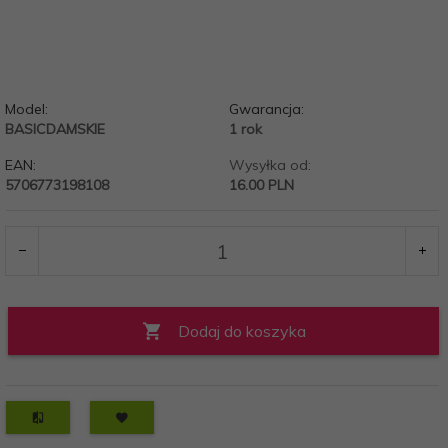
Model:
Gwarancja:
BASICDAMSKIE
1 rok
EAN:
Wysyłka od:
5706773198108
16.00 PLN
Dodaj do koszyka