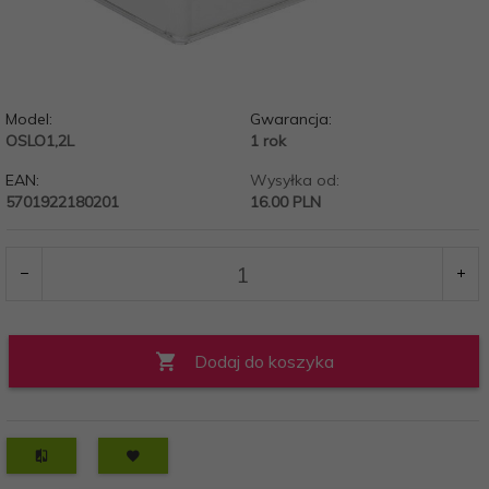
Model:
Gwarancja:
OSLO1,2L
1 rok
EAN:
Wysyłka od:
5701922180201
16.00 PLN
Dodaj do koszyka