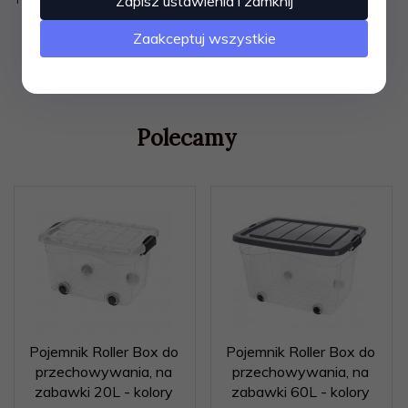
Zapisz ustawienia i zamknij
Zaakceptuj wszystkie
Polecamy
Pojemnik Roller Box do
Pojemnik Roller Box do
przechowywania, na
przechowywania, na
zabawki 20L - kolory
zabawki 60L - kolory