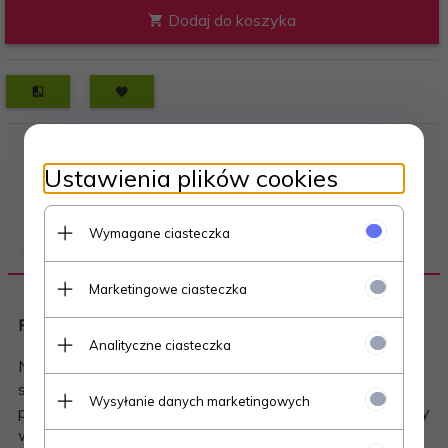
Dodaj do koszyka
Ustawienia plików cookies
Wymagane ciasteczka
OPIS PRODUKTU
Marketingowe ciasteczka
POJEMNIK DO PRZECHOWYWANIA HAMBURG 0,6L
Analityczne ciasteczka
Nowoczesny i praktyczny pojemnik do przechowywania
suchej żywności, który pomoże zachować świeżość
Wysyłanie danych marketingowych
produktów na dłużej. Model Hamburg został wyposażony
w hermetyczne zamknięcie z silikonową uszczelką,