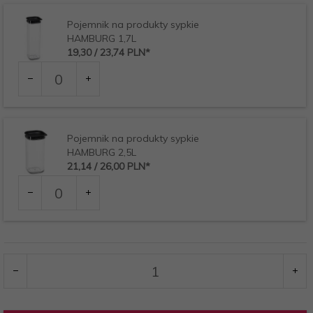
Pojemnik na produkty sypkie
HAMBURG 1,7L
19,
30
/ 23,74
PLN*
Ilość
dla
produktu
9740
Pojemnik na produkty sypkie
HAMBURG 2,5L
21,
14
/ 26,00
PLN*
Ilość
dla
produktu
9741