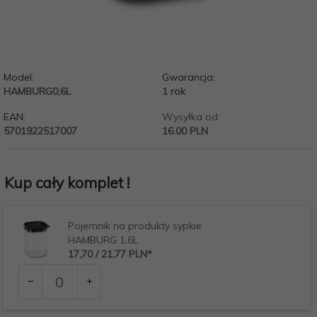
Model:
Gwarancja:
HAMBURG0,6L
1 rok
EAN:
Wysyłka od:
5701922517007
16.00 PLN
Kup cały komplet !
Pojemnik na produkty sypkie
HAMBURG 1,6L
17,
70
/ 21,77
PLN*
Ilość
dla
produktu
9739