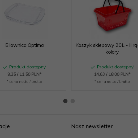
Bilownica Optima
Koszyk sklepowy 20L - II rą
kolory
Produkt dostępny!
Produkt dostępny!
9,
35
/ 11,50
PLN*
14,
63
/ 18,00
PLN*
* cena netto / brutto
* cena netto / brutto
acje
Nasz newsletter