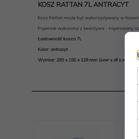
KOSZ RATTAN 7L ANTRACYT
Kosz Rattan może być wykorzystywany w łazienc
Pojemnik wykonany z tworzywa - inspirowany n
Ładowność kosza 7L
Kolor: antracyt
Wymiar: 283 x 192 x 128 mm (szer x dł x wys)