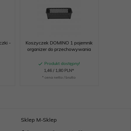
czki -
Koszyczek DOMINO 1 pojemnik
Koszycze
organizer do przechowywania
organize
Produkt dostępny!
P
1,
46
/ 1,80
PLN*
1,
* cena netto / brutto
* c
Sklep M-Sklep