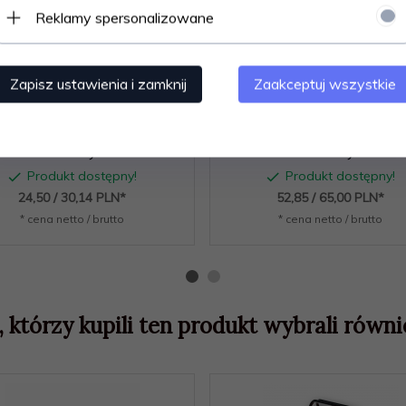
Reklamy spersonalizowane
Zapisz ustawienia i zamknij
Zaakceptuj wszystkie
Pojemnik Roller Box do
Pojemnik Roller Box do
howywania, na zabawki 20L
przechowywania, na zabawk
- kolory
- kolory
Produkt dostępny!
Produkt dostępny!
24,
50
/ 30,14
PLN*
52,
85
/ 65,00
PLN*
* cena netto / brutto
* cena netto / brutto
, którzy kupili ten produkt wybrali równie