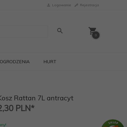
Logowanie
Rejestracja
0
OGRODZENIA
HURT
Kosz Rattan 7L antracyt
2,30
PLN*
pny!