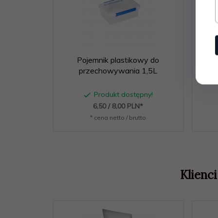
Pojemnik plastikowy do
przechowywania 1,5L
przec
Produkt dostępny!
6,
50
/ 8,00
PLN*
* cena netto / brutto
Klienci