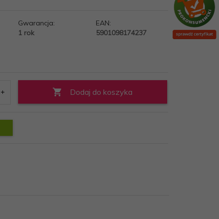
Gwarancja:
EAN:
1 rok
5901098174237
Dodaj do koszyka