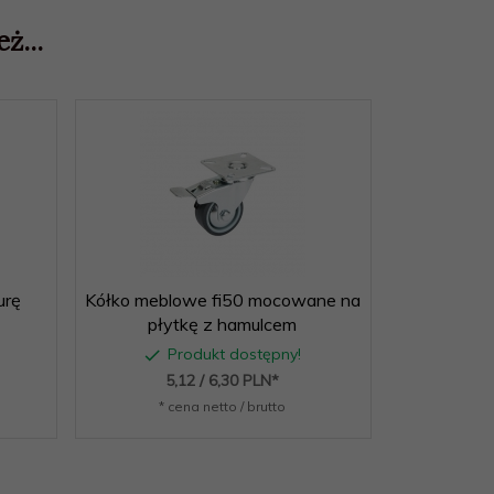
ż...
urę
Kółko meblowe fi50 mocowane na
Podkładki
płytkę z hamulcem
25x
Produkt dostępny!
P
5,
12
/ 6,30
PLN*
2,
* cena netto / brutto
* c