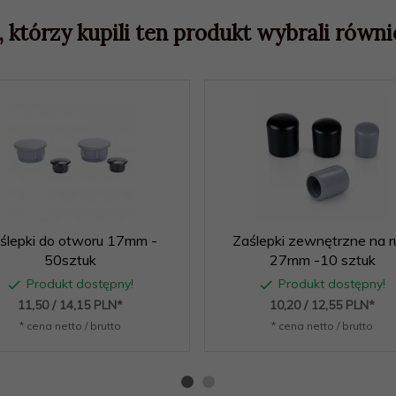
, którzy kupili ten produkt wybrali równie
ślepki do otworu 17mm -
Zaślepki zewnętrzne na r
50sztuk
27mm -10 sztuk
Produkt dostępny!
Produkt dostępny!
11,
50
/ 14,15
PLN*
10,
20
/ 12,55
PLN*
* cena netto / brutto
* cena netto / brutto