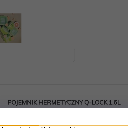
POJEMNIK HERMETYCZNY Q-LOCK 1,6L
kości pojemnik hermetyczny przeznaczony do lodówki, zamrażarki i