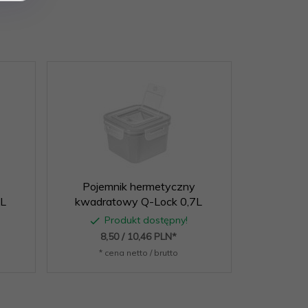
Pojemnik hermetyczny
Pojem
4L
kwadratowy Q-Lock 0,7L
prostok
Produkt dostępny!
P
8,
50
/ 10,46
PLN*
8,
* cena netto / brutto
* c