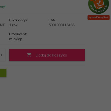
pny!
Gwarancja:
EAN:
ANT
1 rok
5901098116466
Producent:
m-sklep
Dodaj do koszyka