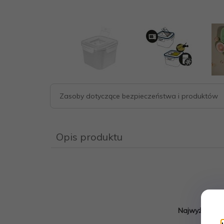
Zasoby dotyczące bezpieczeństwa i produktów
Opis produktu
Najwyższej ja