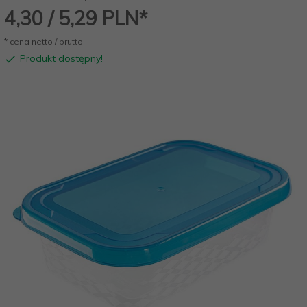
4,
30
/ 5,29
PLN*
* cena netto / brutto
Produkt dostępny!