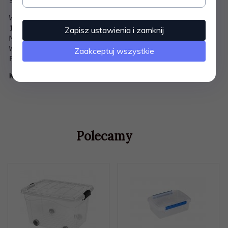
Specyfikacja produktu:
Wymiary: L:157 x W:225 x H:64 mm
1500 ml
Zapisz ustawienia i zamknij
Można je myć w zmywarce.
Wolne od ftalanów i BPA.
Zaakceptuj wszystkie
Produkt polski.
Kolor: transparentny/niebieski
Polecamy