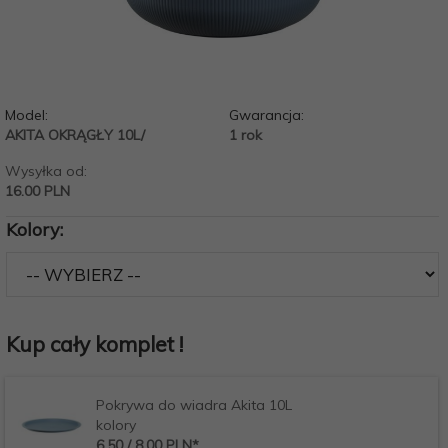
Model:
Gwarancja:
AKITA OKRĄGŁY 10L/
1 rok
Wysyłka od:
16.00 PLN
Kolory:
Kup cały komplet !
Pokrywa do wiadra Akita 10L
kolory
6,
50
/ 8,00
PLN*