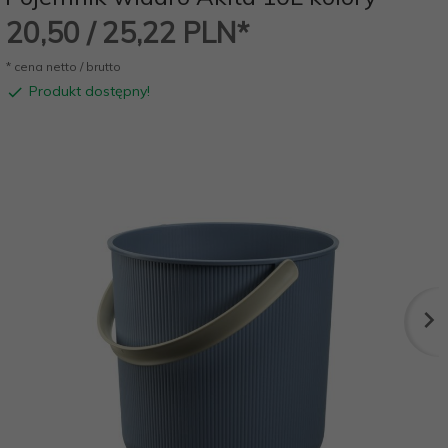
20,
50
/ 25,22
PLN*
* cena netto / brutto
Produkt dostępny!