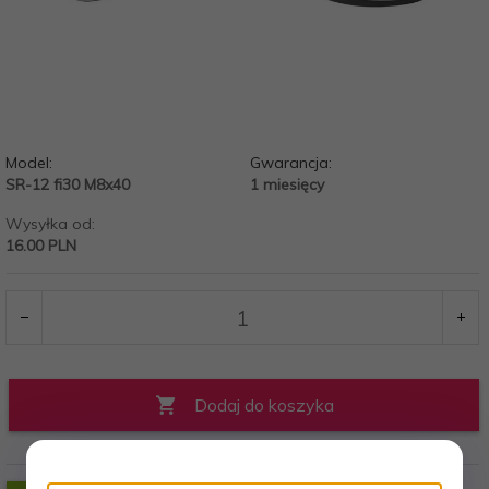
Model:
Gwarancja:
SR-12 fi30 M8x40
1 miesięcy
Wysyłka od:
16.00 PLN
Dodaj do koszyka