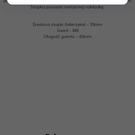
(KOPOLIMER) z przykręconym gwinem stalowym, ocynkowanym.
Stopka posiada metalową nakładkę.
Średnica stopki (talerzyka) - 30mm
Gwint - M8
Długość gwintu - 40mm