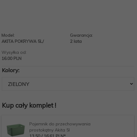
Model:
Gwarancja:
AKITA POKRYWA 5L/
2 lata
Wysyłka od:
16.00 PLN
Kolory:
Kup cały komplet !
Pojemnik do przechowywania
prostokątny Akita 5l
13,
50
/ 16,61
PLN*