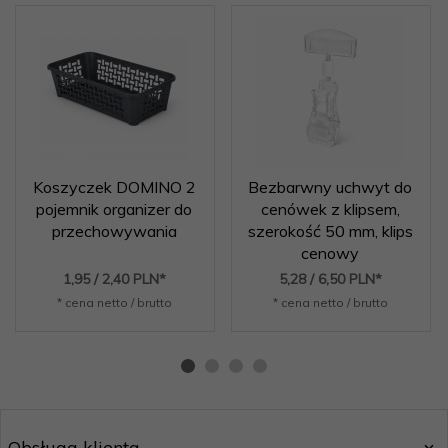
Koszyczek DOMINO 2
Bezbarwny uchwyt do
pojemnik organizer do
cenówek z klipsem,
przechowywania
szerokość 50 mm, klips
cenowy
1,
95
/ 2,40
PLN*
5,
28
/ 6,50
PLN*
* cena netto / brutto
* cena netto / brutto
Obsługa klienta