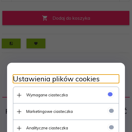
Dodaj do koszyka
Ustawienia plików cookies
OPIS PRODUKTU
Wymagane ciasteczka
POJEMNIK HERMETYCZNY NA ŻYWNOŚĆ
Marketingowe ciasteczka
2,3L
Analityczne ciasteczka