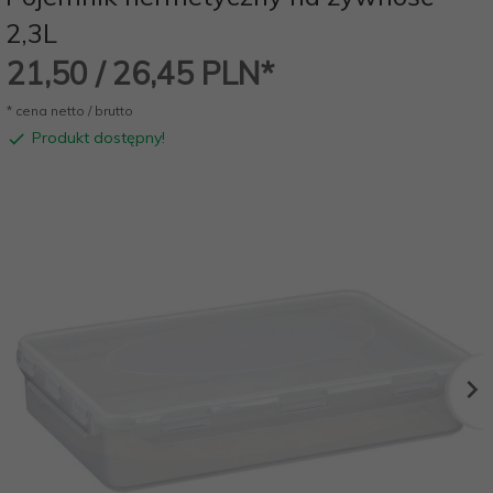
2,3L
21,
50
/ 26,45
PLN*
* cena netto / brutto
Produkt dostępny!