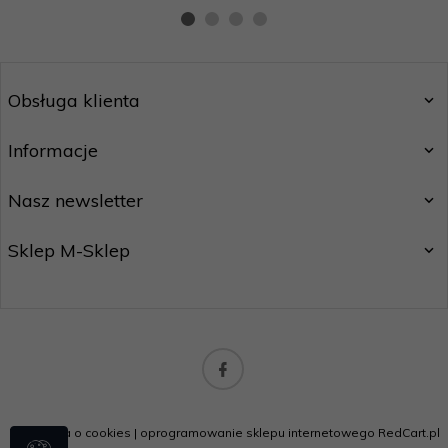
Obsługa klienta
Informacje
Nasz newsletter
Sklep M-Sklep
biuro@m-handel.pl
Informacja o cookies
|
oprogramowanie sklepu internetowego
RedCart.pl