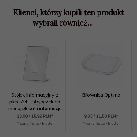
Klienci, którzy kupili ten produkt
wybrali również...
Stojak informacyjny z
Bilownica Optima
plexi A4 – stojaczek na
menu, plakat i informacje
13,
00
/ 15,99
PLN*
9,
35
/ 11,50
PLN*
* cena netto / brutto
* cena netto / brutto