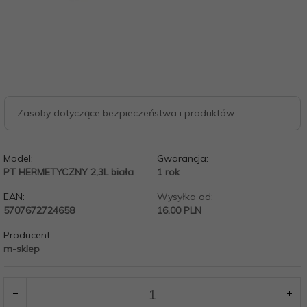
Zasoby dotyczące bezpieczeństwa i produktów
Model:
Gwarancja:
PT HERMETYCZNY 2,3L biała
1 rok
EAN:
Wysyłka od:
5707672724658
16.00 PLN
Producent:
m-sklep