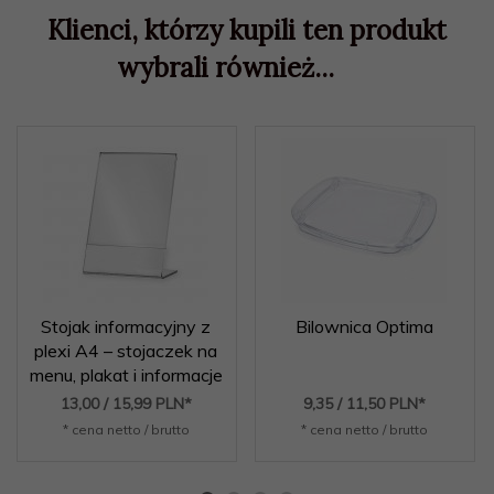
Klienci, którzy kupili ten produkt
wybrali również...
Stojak informacyjny z
Bilownica Optima
plexi A4 – stojaczek na
menu, plakat i informacje
13,
00
/ 15,99
PLN*
9,
35
/ 11,50
PLN*
* cena netto / brutto
* cena netto / brutto