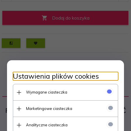
Dodaj do koszyka
Ustawienia plików cookies
OPIS PRODUKTU
Wymagane ciasteczka
Marketingowe ciasteczka
POJEMNIK HERMETYCZNY NA ŻYWNOŚĆ
1,3L
Analityczne ciasteczka