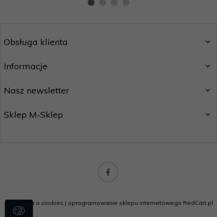
Obsługa klienta
Informacje
Nasz newsletter
Sklep M-Sklep
biuro@m-handel.pl
Informacja o cookies
|
oprogramowanie sklepu internetowego
RedCart.pl