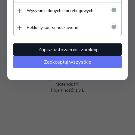
Najwyższej jakości pojemnik hermetyczny przeznaczony do
Wysyłanie danych marketingowych
lodówki i zamrażarki.
Pojemnik z silikonową uszczelką zapewnia szczelne
Reklamy spersonalizowane
zamknięcie.
Pudełko w 100% szczelne i wolne od zapachów.
Zapisz ustawienia i zamknij
Pozwala na transport produktów spożywczych lub dłuższe
utrzymanie ich w świeżości.
Zaakceptuj wszystkie
Specyfikacja produktu:
Wymiary: L:220 x W:140 x H:68 mm
Kolor: transparentny/uszczelka czerwona
Materiał: PP
Pojemność: 1,3 L