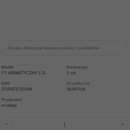
Zasoby dotyczące bezpieczeństwa i produktów
Model:
Gwarancja:
PT HERMETYCZNY 1,3L
1 rok
EAN:
Wysyłka od:
5707672720148
16.00 PLN
Producent:
m-sklep