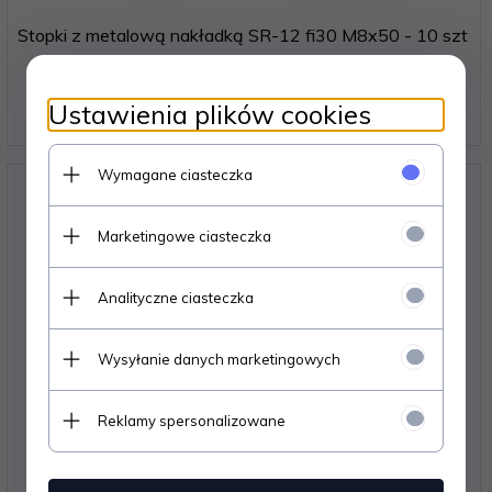
Stopki z metalową nakładką SR-12 fi30 M8x50 - 10 szt
88,
56
PLN*
Ustawienia plików cookies
* z podatkiem VAT
Wymagane ciasteczka
Marketingowe ciasteczka
Analityczne ciasteczka
Wysyłanie danych marketingowych
Reklamy spersonalizowane