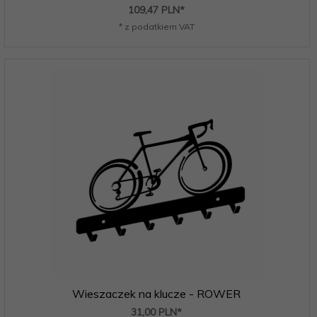
109,
47
PLN*
* z podatkiem VAT
Wieszaczek na klucze - ROWER
31,
00
PLN*