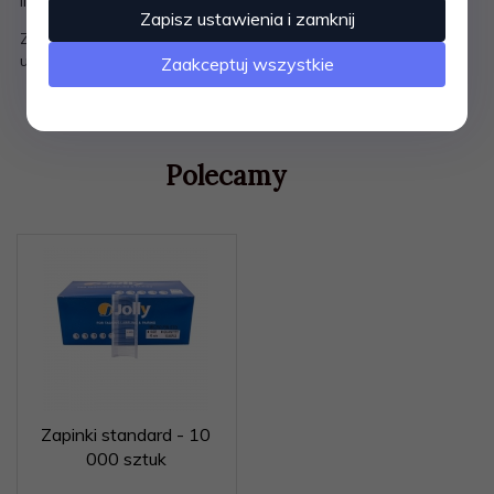
Ilość w kartoniku - 10000 sztuk
Zapisz ustawienia i zamknij
Zapinka pozwala przymocować metkę kartonową do
ubrania
Zaakceptuj wszystkie
Polecamy
Zapinki standard - 10
000 sztuk