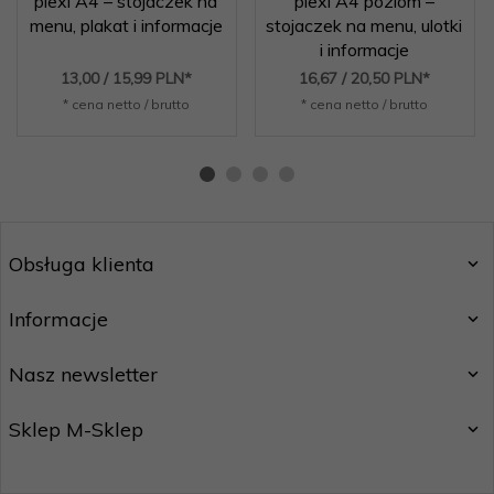
plexi A4 – stojaczek na
plexi A4 poziom –
menu, plakat i informacje
stojaczek na menu, ulotki
i informacje
13,
00
/ 15,99
PLN*
16,
67
/ 20,50
PLN*
* cena netto / brutto
* cena netto / brutto
Obsługa klienta
Informacje
Nasz newsletter
Sklep M-Sklep