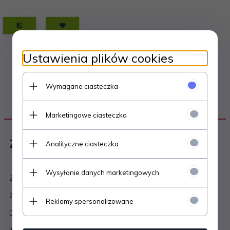
Ustawienia plików cookies
Wymagane ciasteczka
OPIS PRODUKTU
Marketingowe ciasteczka
ZAPINKI FINE 15mm - 10 000 sztuk
Analityczne ciasteczka
Wysyłanie danych marketingowych
Zapinki do metkownicy igłowej JOLLY FINE
Zapinki przeznaczone do delikatnych materiałów
Reklamy spersonalizowane
Dłogość zapinki 40mm