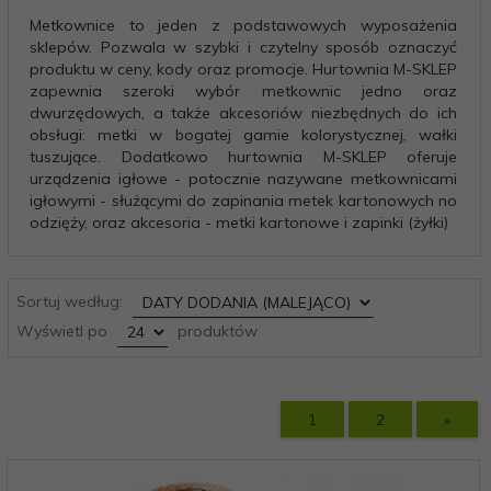
Metkownice to jeden z podstawowych wyposażenia
sklepów. Pozwala w szybki i czytelny sposób oznaczyć
produktu w ceny, kody oraz promocje. Hurtownia M-SKLEP
zapewnia szeroki wybór metkownic jedno oraz
dwurzędowych, a także akcesoriów niezbędnych do ich
obsługi: metki w bogatej gamie kolorystycznej, wałki
tuszujące. Dodatkowo hurtownia M-SKLEP oferuje
urządzenia igłowe - potocznie nazywane metkownicami
igłowymi - służącymi do zapinania metek kartonowych no
odzięży, oraz akcesoria - metki kartonowe i zapinki (żyłki)
sort
Sortuj według:
pop
Wyświetl po
produktów
1
2
»