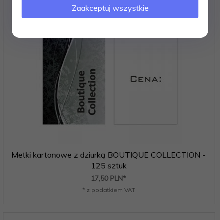
Zaakceptuj wszystkie
Metki kartonowe z dziurką BOUTIQUE COLLECTION -
125 sztuk
17,
50
PLN*
* z podatkiem VAT